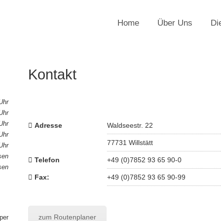
Home
Über Uns
Di
Kontakt
Uhr
Uhr
Uhr
Adresse
Waldseestr. 22
Uhr
77731 Willstätt
Uhr
sen
Telefon
+49 (0)7852 93 65 90-0
sen
Fax:
+49 (0)7852 93 65 90-99
zum Routenplaner
per