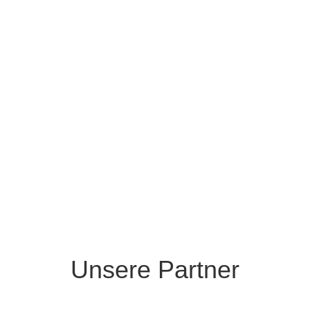
IT- Systemplanungen und –
realisierungen
IT- Service & Support
Hard- & Softwarebeschaffung
Beratung
Dienstleistungen
Lösungen
Unsere Partner