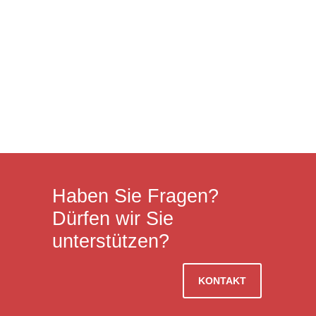
Unsere intelligenten Managed Services sorgen für
den sicheren und reibungslosen Ablauf aller IT-
Prozesse – von Software Services bis hin zu
gehosteten Managed Services. Wir übernehmen die
Gesamtverantwortung für die Leistungsfähigkeit
Ihrer IT-Landschaft und betreiben Systemteile…
Mehr Infos
Haben Sie Fragen?
Dürfen wir Sie
unterstützen?
KONTAKT