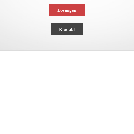
Lösungen
Kontakt
Dienstleistungen
Eine gut funktionierende IT-Infrastruktur bildet in
einem modernen Unternehmen die Basis nahezu
aller Arbeitsprozesse. Die Verfügbarkeit Ihrer IT-
Infrastruktur…
weiterlesen
→